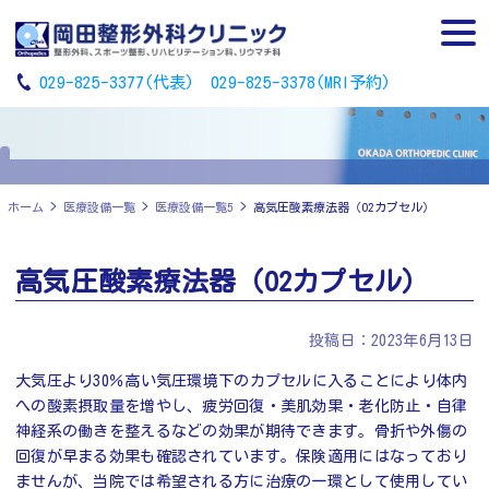
Skip
to
togg
content
navi
029-825-3377(代表)
029-825-3378(MRI予約)
ホーム
>
医療設備一覧
>
医療設備一覧5
>
高気圧酸素療法器（O2カプセル）
高気圧酸素療法器（O2カプセル）
投稿日：2023年6月13日
大気圧より30％高い気圧環境下のカプセルに入ることにより体内
への酸素摂取量を増やし、疲労回復・美肌効果・老化防止・自律
神経系の働きを整えるなどの効果が期待できます。骨折や外傷の
回復が早まる効果も確認されています。保険適用にはなっており
ませんが、当院では希望される方に治療の一環として使用してい